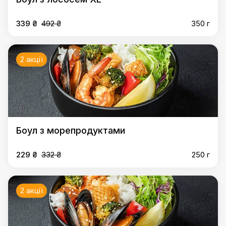
339 ₴
492 ₴
350 г
2 акції
Боул з морепродуктами
229 ₴
332 ₴
250 г
2 акції