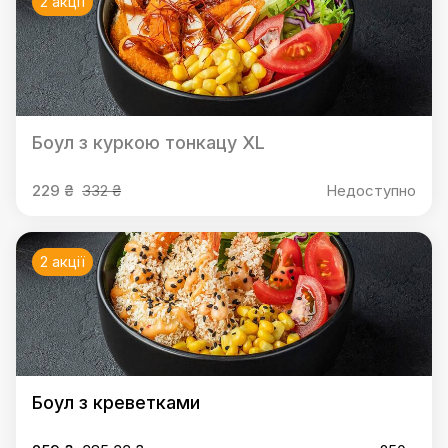
2 акції
Боул з куркою тонкацу XL
229 ₴
332 ₴
Недоступно
2 акції
Боул з креветками