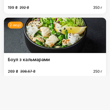
199 ₴
292 ₴
350 г
2 акції
Боул з кальмарами
269 ₴
398.67 ₴
250 г
2 акції