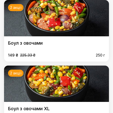
2 акції
Боул з овочами
149 ₴
225.33 ₴
250 г
2 акції
Боул з овочами XL