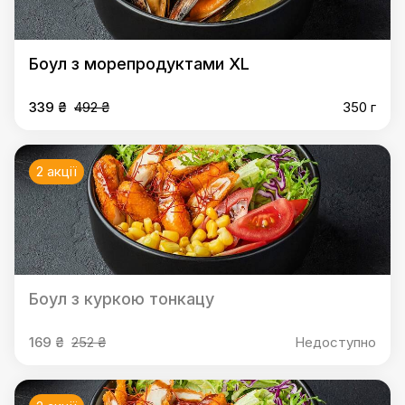
Боул з морепродуктами XL
339 ₴
492 ₴
350 г
2 акції
Боул з куркою тонкацу
169 ₴
252 ₴
Недоступно