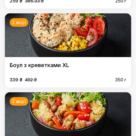
259 ₴
385.33 ₴
250 г
2 акції
Боул з креветками XL
339 ₴
492 ₴
350 г
2 акції