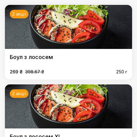
2 акції
Боул з лососем
269 ₴
398.67 ₴
250 г
2 акції
Боул з лососем XL