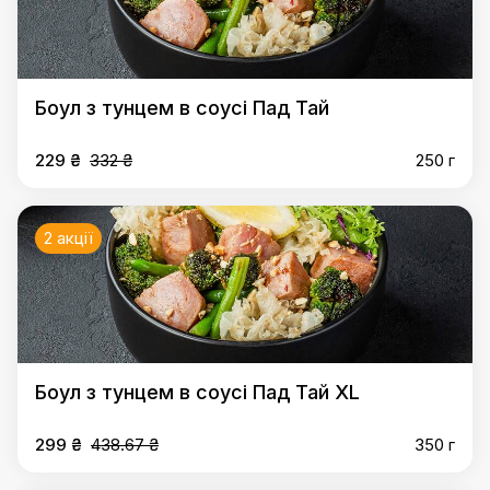
Боул з тунцем в соусі Пад Тай
229 ₴
332 ₴
250 г
2 акції
Боул з тунцем в соусі Пад Тай XL
299 ₴
438.67 ₴
350 г