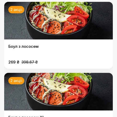
2 акції
Боул з лососем
269 ₴
398.67 ₴
2 акції