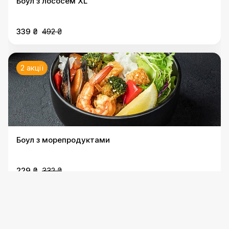
Боул з лососем XL
339 ₴
492 ₴
2 акції
Боул з морепродуктами
229 ₴
332 ₴
2 акції