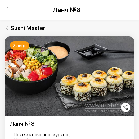
Ланч №8
Sushi Master
2 акції
Ланч №8
- Поке з копченою куркою;