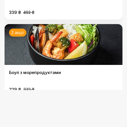
339 ₴
492 ₴
2 акції
Боул з морепродуктами
229 ₴
332 ₴
2 акції