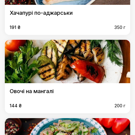
Хачапурі по-аджарськи
191 ₴
350 г
Овочі на мангалі
144 ₴
200 г