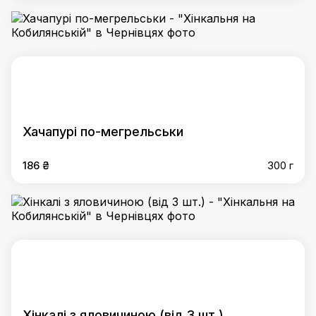
Хачапурі по-мегрельськи
186 ₴
300 г
Хінкалі з яловичиною (від 3 шт.)