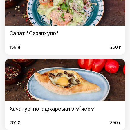
Салат "Сазапхуло"
159 ₴
250 г
Хачапурі по-аджарськи з м`ясом
201 ₴
350 г