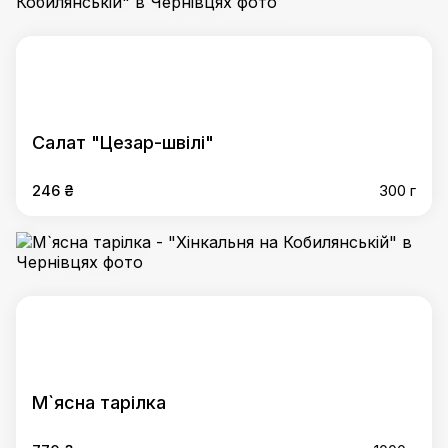
Салат "Цезар-швілі"
246 ₴
300 г
М`ясна тарілка