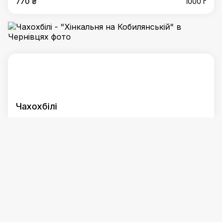
770 ₴
1000 г
Чахохбілі
215 ₴
250 г
Мангал
Популярне
:
Шашлик зі свинини
,
Шашлик з курячого
стегна
,
Хачапурі по-аджарськи
,
Овочі на мангалі
,
Салат
"Сазапхуло"
,
Хачапурі по-аджарськи з м`ясом
,
Хачапурі