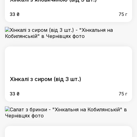
33 ₴
75 г
Хінкалі з сиром (від 3 шт.)
33 ₴
75 г