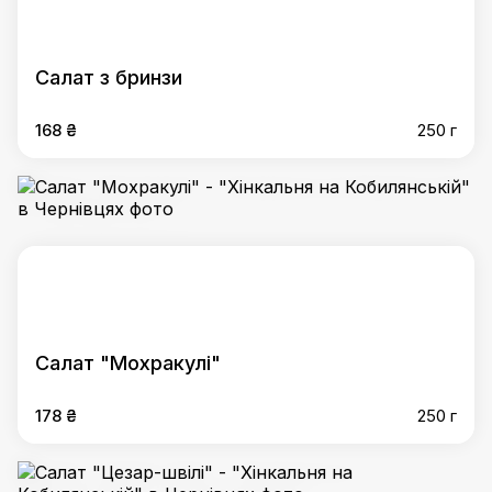
Салат з бринзи
168 ₴
250 г
Салат "Мохракулі"
178 ₴
250 г