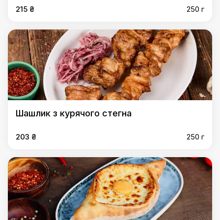
215 ₴
250 г
Шашлик з курячого стегна
203 ₴
250 г