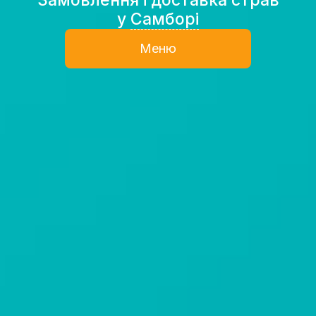
у
Самборі
Меню