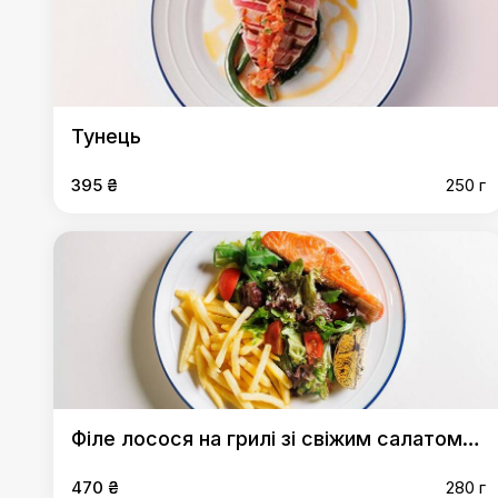
Тунець
395 ₴
250 г
Філе лосося на грилі зі свіжим салатом в поєднанні з картоплею фрі
470 ₴
280 г