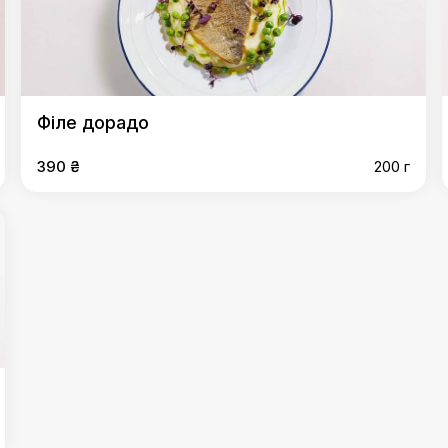
Філе дорадо
390 ₴
200 г