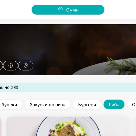
Суми
цінок! 🟡
ебуреки
Закуски до пива
Бургери
Риба
О