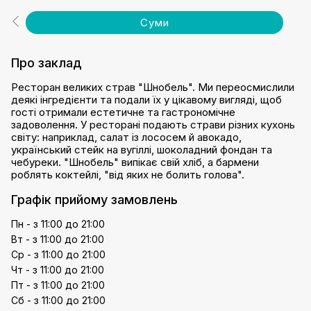
Суми
Про заклад
Ресторан великих страв "Шнобель". Ми переосмислили
деякі інгредієнти та подали їх у цікавому вигляді, щоб
гості отримали естетичне та гастрономічне
задоволення. У ресторані подають страви різних кухонь
світу: наприклад, салат із лососем й авокадо,
український стейк на вугіллі, шоколадний фондан та
чебуреки. "Шнобель" випікає свій хліб, а бармени
роблять коктейлі, "від яких не болить голова".
Графік прийому замовлень
Пн - з 11:00 до 21:00
Вт - з 11:00 до 21:00
Ср - з 11:00 до 21:00
Чт - з 11:00 до 21:00
Пт - з 11:00 до 21:00
Сб - з 11:00 до 21:00