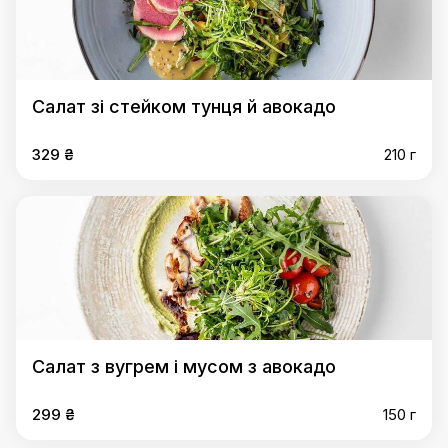
Салат зі стейком тунця й авокадо
329 ₴
210 г
Салат з вугрем і мусом з авокадо
299 ₴
150 г