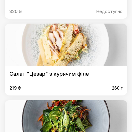
320 ₴
Недоступно
Салат "Цезар" з курячим філе
219 ₴
260 г