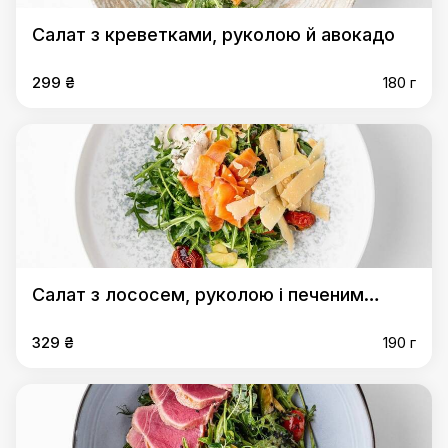
Салат з креветками, руколою й авокадо
299 ₴
180 г
Салат з лососем, руколою і печеним
перцем
329 ₴
190 г