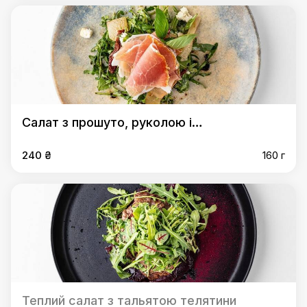
Салат з прошуто, руколою і
карамелізованою грушею
240 ₴
160 г
Теплий салат з тальятою телятини