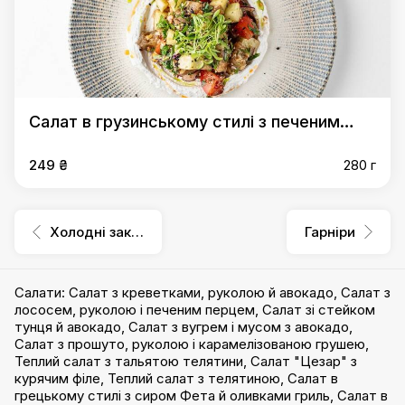
Салат в грузинському стилі з печеним
баклажаном, Фетою і кінзою
249 ₴
280 г
Холодні закуски
Гарніри
Салати
:
Салат з креветками, руколою й авокадо
,
Салат з
лососем, руколою і печеним перцем
,
Салат зі стейком
тунця й авокадо
,
Салат з вугрем і мусом з авокадо
,
Салат з прошуто, руколою і карамелізованою грушею
,
Теплий салат з тальятою телятини
,
Салат "Цезар" з
курячим філе
,
Теплий салат з телятиною
,
Салат в
грецькому стилі з сиром Фета й оливками гриль
,
Салат в