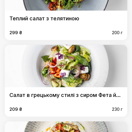
Теплий салат з телятиною
299 ₴
200 г
Салат в грецькому стилі з сиром Фета й
оливками гриль
209 ₴
230 г