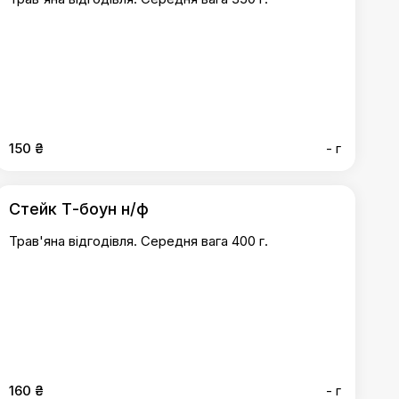
150 ₴
- г
Стейк Т-боун н/ф
Трав'яна відгодівля. Середня вага 400 г.
160 ₴
- г