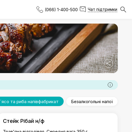
Чат підтримки
(066) 1-400-500
`ясо та риба напівфабрикат
Безалкогольні напої
Стейк Рібай н/ф
Трав'яна відгодівля. Середня вага 350 г.