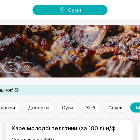
Суми
рикат
цінок! 🟡
Гарніри
Десерти
Супи
Хліб
Соуси
М
Каре молодої телятини (за 100 г) н/ф
Середня вага 350 г.