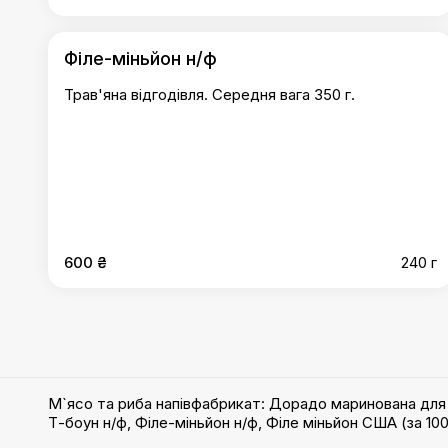
Філе-міньйон н/ф
Трав'яна відгодівля. Середня вага 350 г.
600 ₴
240 г
М`ясо та риба напівфабрикат
:
Дорадо маринована для 
Т-боун н/ф
,
Філе-міньйон н/ф
,
Філе міньйон США (за 100