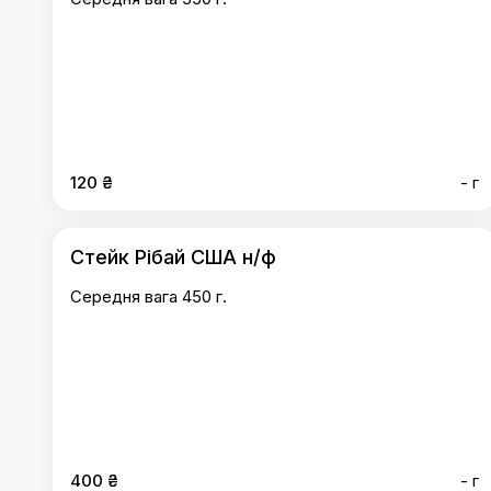
120 ₴
- г
Стейк Рібай США н/ф
Середня вага 450 г.
400 ₴
- г