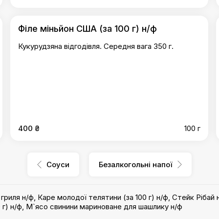
Філе міньйон США (за 100 г) н/ф
Кукурудзяна відгодівля. Середня вага 350 г.
400 ₴
100 г
Соуси
Безалкогольні напої
гриля н/ф
,
Каре молодої телятини (за 100 г) н/ф
,
Стейк Рібай 
 г) н/ф
,
М`ясо свинини мариноване для шашлику н/ф