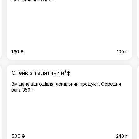
160 ₴
100 г
Стейк з телятини н/ф
Змішана відгодівля, локальний продукт. Середня
вага 350 г.
500 ₴
240 г