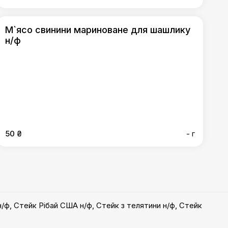
М`ясо свинини мариноване для шашлику
н/ф
50 ₴
- г
н/ф
,
Стейк Рібай США н/ф
,
Стейк з телятини н/ф
,
Стейк