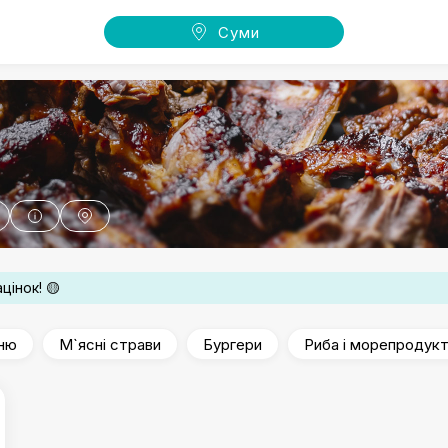
Суми
цінок! 🟡
еню
М`ясні страви
Бургери
Риба і морепродук