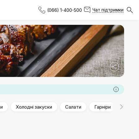
Чат підтримки
(066) 1-400-500
ти
Холодні закуски
Салати
Гарніри
Десер