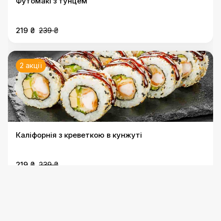
Футомакі з тунцем
219 ₴
239 ₴
2 акції
Каліфорнія з креветкою в кунжуті
219 ₴
239 ₴
2 акції