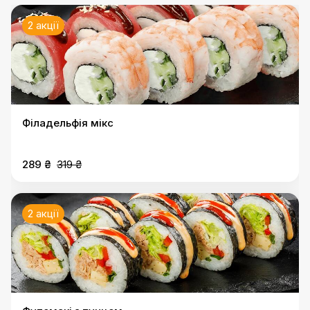
2 акції
Філадельфія мікс
289 ₴
319 ₴
2 акції