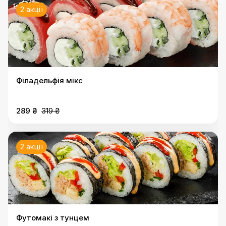
2 акції
Філадельфія мікс
289 ₴
319 ₴
2 акції
Футомакі з тунцем