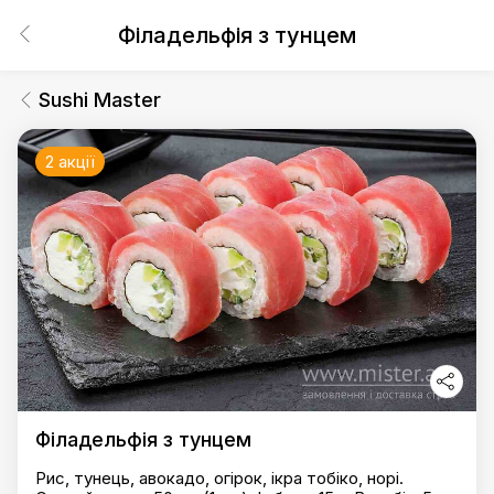
Філадельфія з тунцем
Sushi Master
2 акції
Філадельфія з тунцем
Рис, тунець, авокадо, огірок, ікра тобіко, норі.