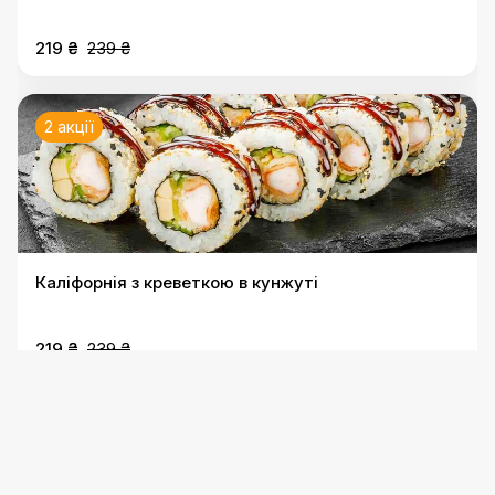
219 ₴
239 ₴
2 акції
Каліфорнія з креветкою в кунжуті
219 ₴
239 ₴
2 акції