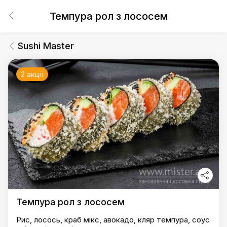
Темпура рол з лососем
Sushi Master
2 акції
Темпура рол з лососем
Рис, лосось, краб мікс, авокадо, кляр темпура, соус