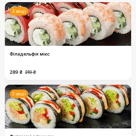
2 акції
Філадельфія мікс
289 ₴
319 ₴
2 акції