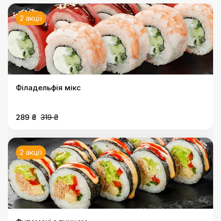
2 акції
Філадельфія мікс
289 ₴
319 ₴
2 акції