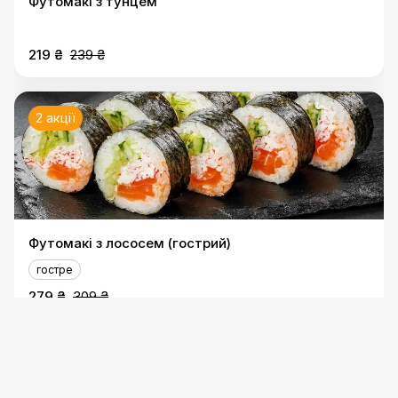
Футомакі з тунцем
219 ₴
239 ₴
2 акції
Футомакі з лососем (гострий)
гостре
279 ₴
309 ₴
2 акції