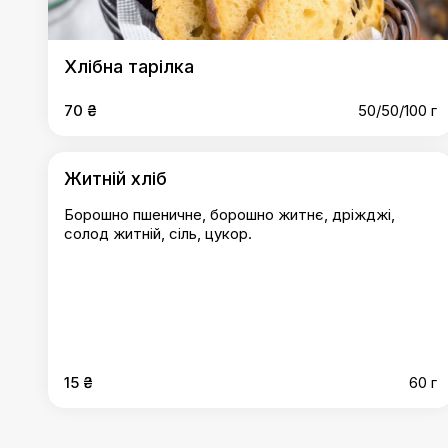
Хлібна тарілка
70 ₴
50/50/100 г
Житній хліб
Борошно пшеничне, борошно житнє, дріжджі,
солод житній, сіль, цукор.
15 ₴
60 г