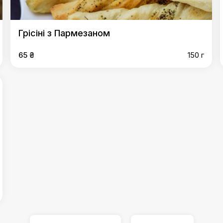
Грісіні з Пармезаном
65 ₴
150 г