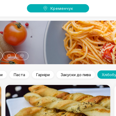
Кременчук
ви
Паста
Гарніри
Закуски до пива
Хлібобу