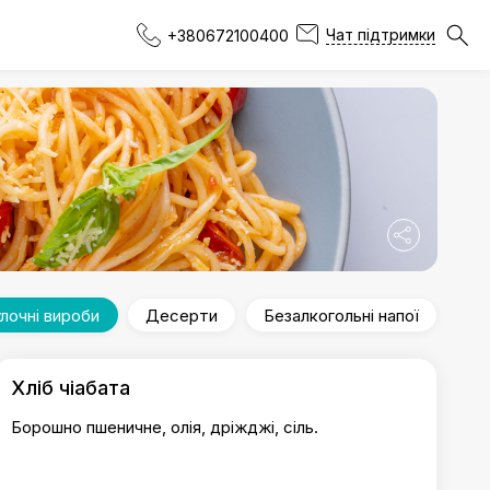
Чат підтримки
+380672100400
лочні вироби
Десерти
Безалкогольні напої
Хліб чіабата
Борошно пшеничне, олія, дріжджі, сіль.