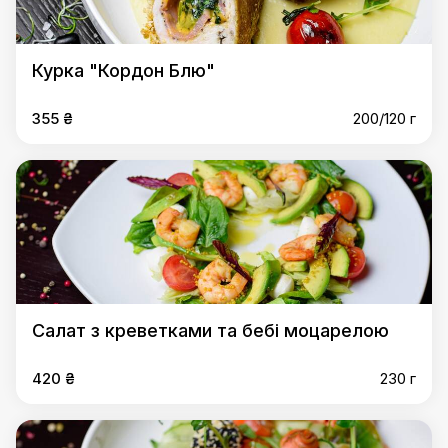
Курка "Кордон Блю"
355 ₴
200/120 г
Салат з креветками та бебі моцарелою
420 ₴
230 г