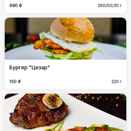
980 ₴
260/50/30 г
Бургер "Цезар"
150 ₴
220 г