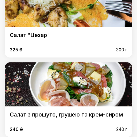
Салат "Цезар"
325 ₴
300 г
Салат з прошуто, грушею та крем-сиром
240 ₴
240 г