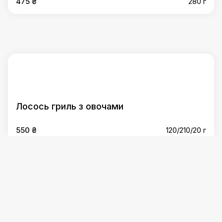
475 ₴
280 г
Лосось гриль з овочами
550 ₴
120/210/20 г
Піца
Популярне
:
Стейк Рібай
,
Бургер "Цезар"
,
Стейк зі
свинини глазурований
,
Бургер "Juicy Lusy" (Соковита
Люсі)
,
Салат "Цезар"
,
Салат з прошуто, грушею та