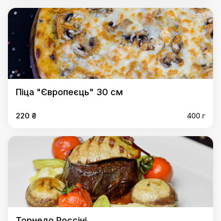
Піца "Європеєць" 30 см
220 ₴
400 г
Торнедо Россіні