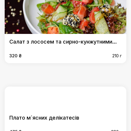
Салат з лососем та сирно-кунжутними
кульками
320 ₴
210 г
Плато м`ясних делікатесів