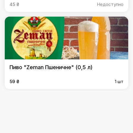
45 ₴
Недоступно
Пиво "Zeman Пшеничне" (0,5 л)
59 ₴
1 шт
Наше пиво (0,5 л)
густина 12,5 міцність 4,5