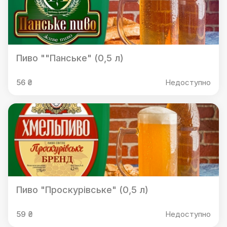
Пиво ""Панське" (0,5 л)
56 ₴
Недоступно
Пиво "Проскурівське" (0,5 л)
59 ₴
Недоступно