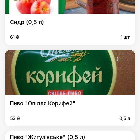
Сидр (0,5 л)
61 ₴
1 шт
Пиво "Опілля Корифей"
53 ₴
0,5 л
Пиво "Жигулівське" (0,5 л)