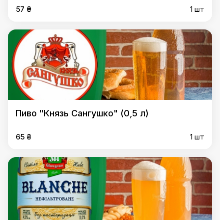
57 ₴
1 шт
Пиво "Князь Сангушко" (0,5 л)
65 ₴
1 шт