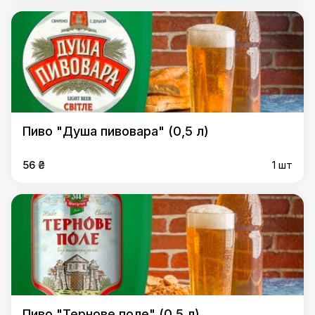
Пиво "Душа пивовара" (0,5 л)
56 ₴
1 шт
Пиво "Тернове поле" (0,5 л)