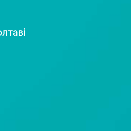
олтаві