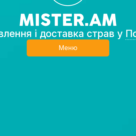
лення і доставка страв у
П
Меню