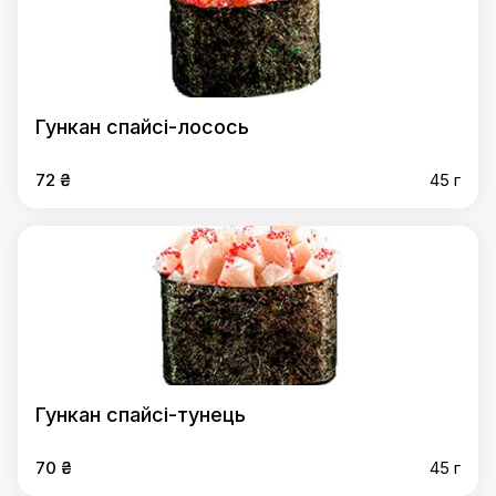
Гункан спайсі-лосось
72 ₴
45 г
Гункан спайсі-тунець
70 ₴
45 г