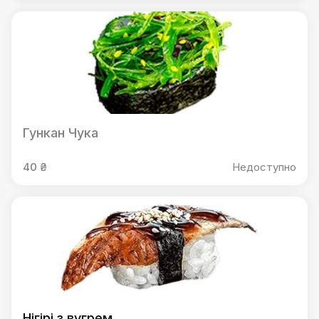
Гункан Чука
40 ₴
Недоступно
Нігірі з вугрем