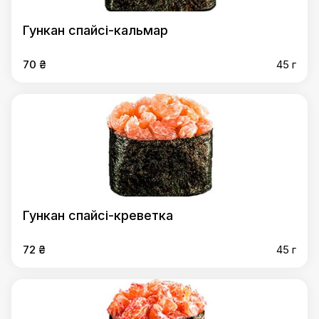
Гункан спайсі-кальмар
70 ₴
45 г
Гункан спайсі-креветка
72 ₴
45 г