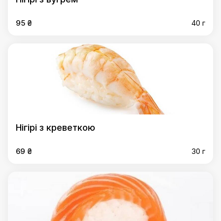
95 ₴
40 г
Нігірі з креветкою
69 ₴
30 г