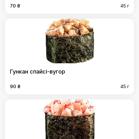
70 ₴
45 г
Гункан спайсі-вугор
90 ₴
45 г