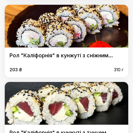
Рол "Каліфорнія" в кунжуті з сніжним
крабом
203 ₴
310 г
Рол "Каліфорнія" в кунжуті з тунцем