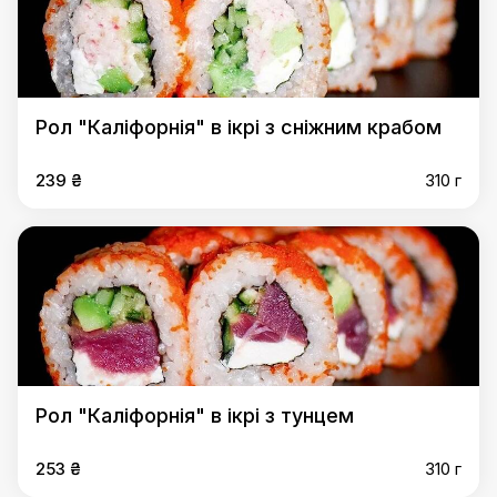
Рол "Каліфорнія" в ікрі з сніжним крабом
239 ₴
310 г
Рол "Каліфорнія" в ікрі з тунцем
253 ₴
310 г