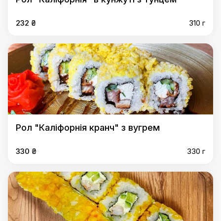
232 ₴
310 г
Рол "Каліфорнія кранч" з вугрем
330 ₴
330 г