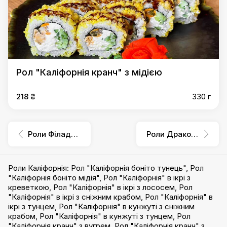
Рол "Каліфорнія кранч" з мідією
218 ₴
330 г
Роли Філадельфія
Роли Дракони
Роли Каліфорнія
:
Рол "Каліфорнія боніто тунець"
,
Рол
"Каліфорнія боніто мідія"
,
Рол "Каліфорнія" в ікрі з
креветкою
,
Рол "Каліфорнія" в ікрі з лососем
,
Рол
"Каліфорнія" в ікрі з сніжним крабом
,
Рол "Каліфорнія" в
ікрі з тунцем
,
Рол "Каліфорнія" в кунжуті з сніжним
крабом
,
Рол "Каліфорнія" в кунжуті з тунцем
,
Рол
"Каліфорнія кранч" з вугрем
,
Рол "Каліфорнія кранч" з