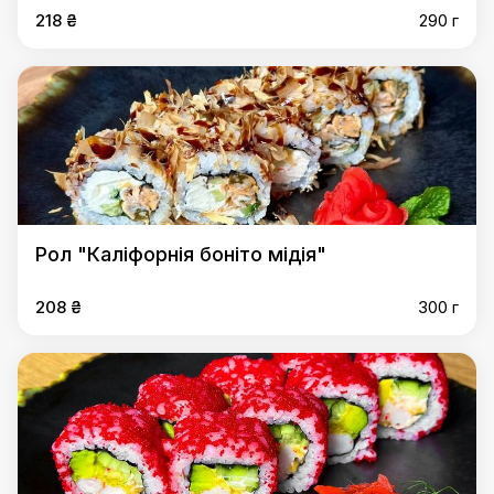
218 ₴
290 г
Рол "Каліфорнія боніто мідія"
208 ₴
300 г