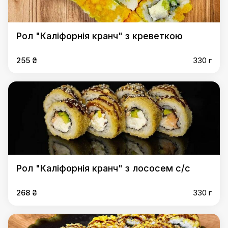
Рол "Каліфорнія кранч" з креветкою
255 ₴
330 г
Рол "Каліфорнія кранч" з лососем с/с
268 ₴
330 г