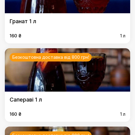
Гранат 1 л
160 ₴
1 л
Безкоштовна доставка від 800 грн!
Сапераві 1 л
160 ₴
1 л