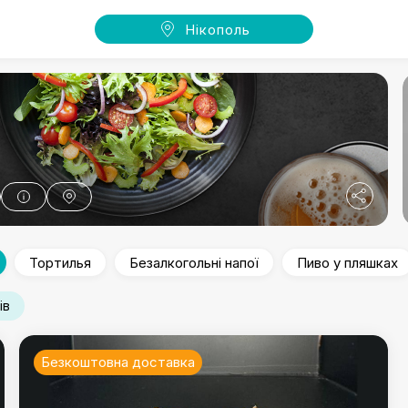
Нікополь
Тортилья
Безалкогольні напої
Пиво у пляшках
ів
Безкоштовна доставка