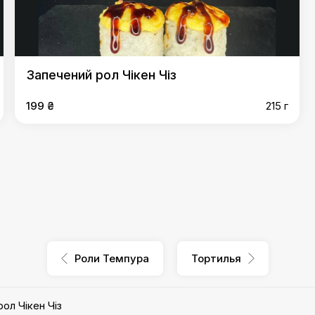
Запечений рол Чікен Чіз
199 ₴
215 г
Роли Темпура
Тортилья
ол Чікен Чіз