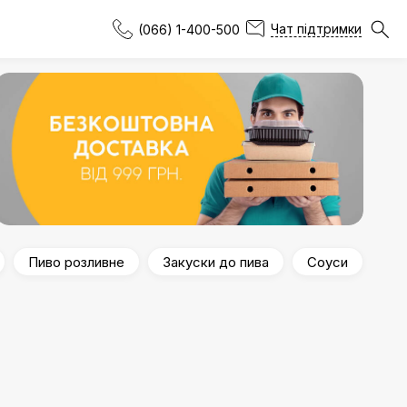
Чат підтримки
(066) 1-400-500
Пиво розливне
Закуски до пива
Соуси