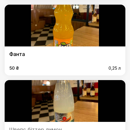
Фанта
50 ₴
0,25 л
Швепс біттер лимон