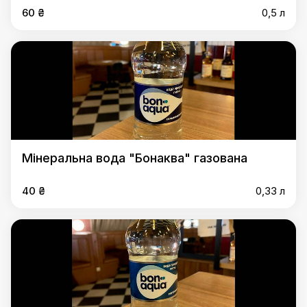
60 ₴
0,5 л
Мінеральна вода "Бонаква" газована
40 ₴
0,33 л