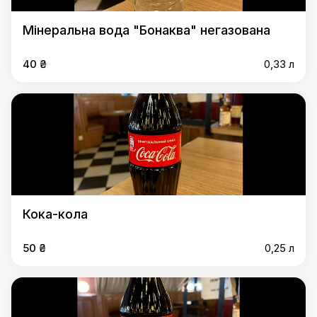
Мінеральна вода "Бонаква" негазована
40 ₴
0,33 л
Кока-кола
50 ₴
0,25 л