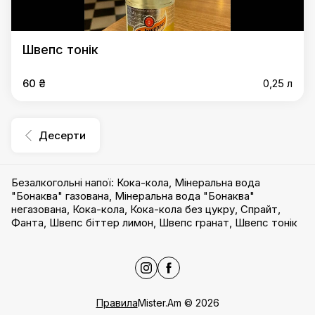
Швепс тонік
60 ₴
0,25 л
Десерти
Безалкогольні напої
:
Кока-кола
,
Мінеральна вода
"Бонаква" газована
,
Мінеральна вода "Бонаква"
негазована
,
Кока-кола
,
Кока-кола без цукру
,
Спрайт
,
Фанта
,
Швепс біттер лимон
,
Швепс гранат
,
Швепс тонік
Правила
Mister.Am
©
2026