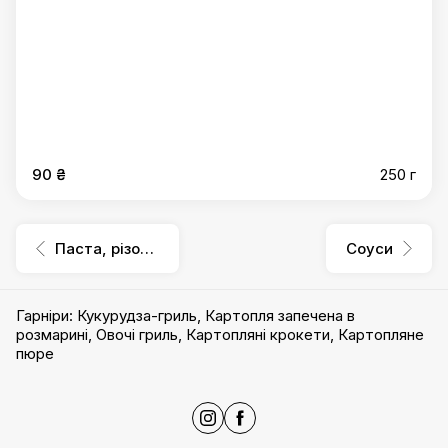
90 ₴
250 г
Паста, різотто
Соуси
Гарніри
:
Кукурудза-гриль
,
Картопля запечена в
розмарині
,
Овочі гриль
,
Картопляні крокети
,
Картопляне
пюре