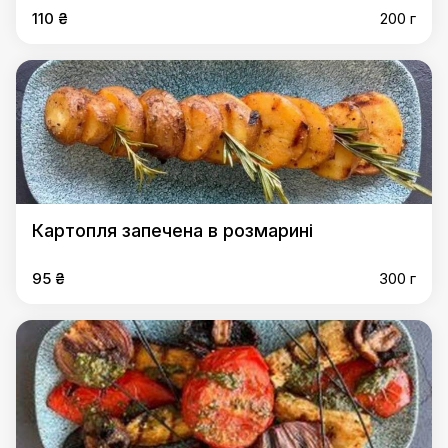
110 ₴
200 г
Картопля запечена в розмарині
95 ₴
300 г