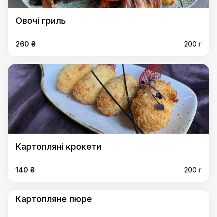
Овочі гриль
260 ₴
200 г
Картопляні крокети
140 ₴
200 г
Картопляне пюре