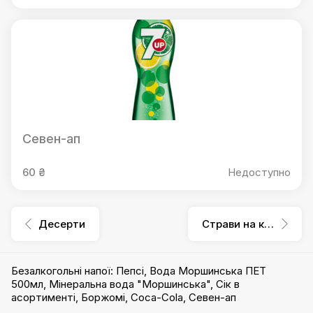
Севен-ап
60 ₴
Недоступно
Десерти
Страви на компанію
Безалкогольні напої
:
Пепсі
,
Вода Моршинська ПЕТ
500мл
,
Мінеральна вода "Моршинська"
,
Сік в
асортименті
,
Боржомі
,
Coca-Cola
,
Севен-ап