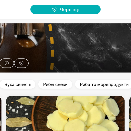
Чернівці
Вуха свинячі
Рибні снеки
Риба та морепродукти