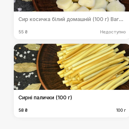
Сир косичка білий домашній (100 г) Вагова страва!
55 ₴
Недоступно
Сирні палички (100 г)
58 ₴
100 г