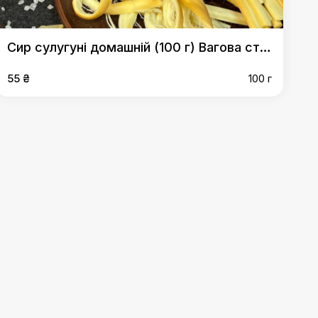
Сир сулугуні домашній (100 г) Вагова страва!
55 ₴
100 г