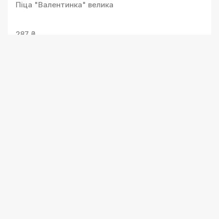
Піца "Валентинка" велика
287 ₴
Піца "Міланська" велика
287 ₴