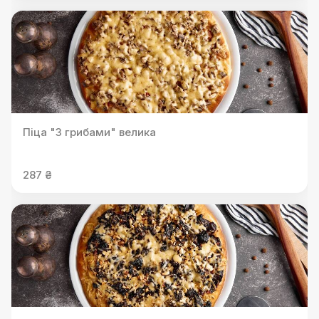
Піца "З грибами" велика
287 ₴