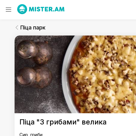
Піца парк
Піца велика
Піца парк
Піца парк
Піца "З грибами" велика
Сир, гриби