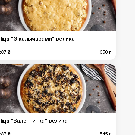
Піца "З кальмарами" велика
287 ₴
650 г
Піца "Валентинка" велика
287 ₴
545 г