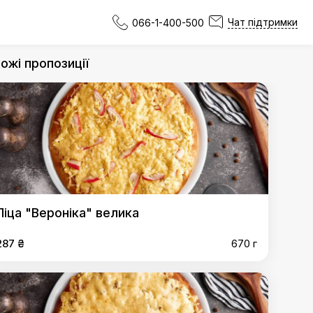
Чат підтримки
066-1-400-500
ожі пропозиції
Піца "Вероніка" велика
287 ₴
670 г