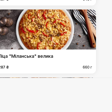
Піца "Міланська" велика
287 ₴
660 г
,
Піца "З шинкою" велика
,
Піца "Маріте" велика
,
Піца
 велика
,
Піца "З ковбасою" велика