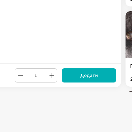
Додати
и" велика
,
Піца "Валентинка" велика
,
Піца "Міланська" велика
зія" велика
,
Піца "Маргарита" велика
,
Піца "По-Буковинськи"
Powered by