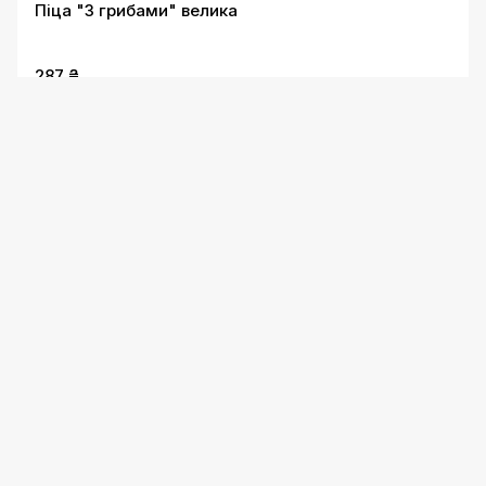
Піца "З грибами" велика
287 ₴
Піца "Валентинка" велика
287 ₴