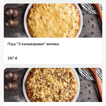
Піца "З кальмарами" велика
287 ₴