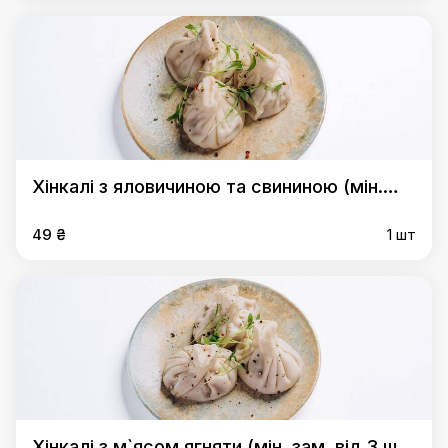
Хінкалі з яловичиною та свининою (мін.
зам. від 3 шт. одного виду)
49 ₴
1 шт
Хінкалі з м`ясом ягняти (мін. зам. від 3 шт.