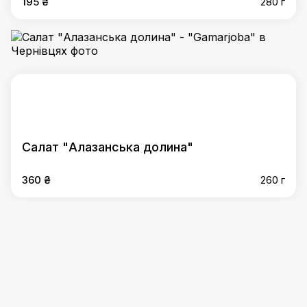
195 ₴
280 г
Салат "Алазанська долина"
360 ₴
260 г