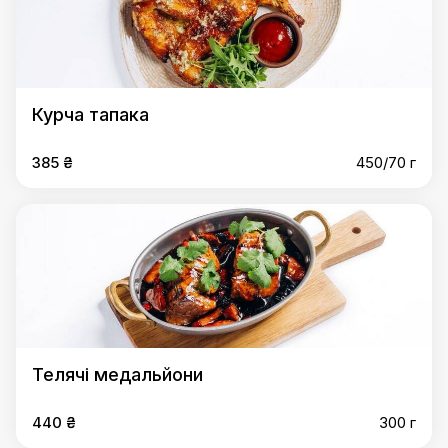
Курча тапака
385 ₴
450/70 г
Телячі медальйони
440 ₴
300 г