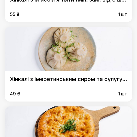
одного виду)
55 ₴
1 шт
Хінкалі з імеретинським сиром та сулугуні
(мін. зам. від 3 шт. одного виду)
49 ₴
1 шт