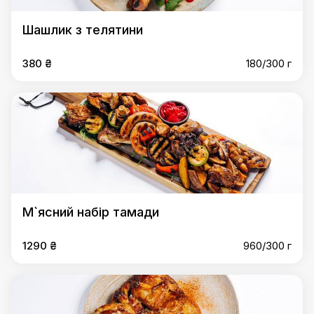
Шашлик з телятини
380 ₴
180/300 г
М`ясний набір тамади
1290 ₴
960/300 г