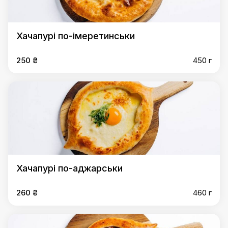
Хачапурі по-імеретинськи
250 ₴
450 г
Хачапурі по-аджарськи
260 ₴
460 г