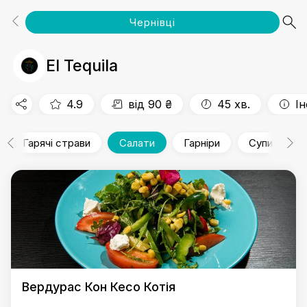
Чернівці
Популярне
Тако
Кесадилья
Буріто
Закуски
Бургери
Гарячі страви
Салати
Гарніри
Супи
Десерти
Соуси
Напої
El Tequila
4.9
від 90 ₴
45 хв.
І
Гарячі страви
Салати
Гарніри
Супи
Вердурас Кон Кесо Котія