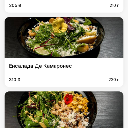
205 ₴
210 г
Енсалада Де Камаронес
310 ₴
230 г