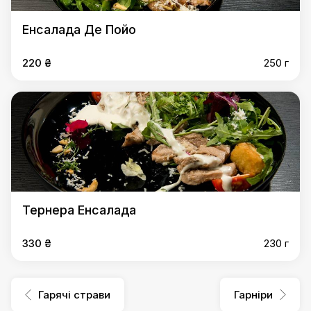
Енсалада Де Пойо
220 ₴
250 г
Тернера Енсалада
330 ₴
230 г
Гарячі страви
Гарніри