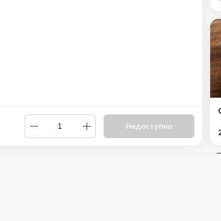
Недоступно
иця свинна
,
Філе куряче на грилі
,
Шашлик зі свинини
,
Шашлик з
рилі
,
Ковбаса власного виробництва куряча (за 100 г)
,
Ковбаса
Powered by