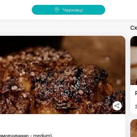
Чернівці
Сх
замовчуванню - medium).