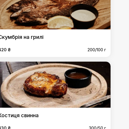
Скумбрія на грилі
420 ₴
200/100 г
Костиця свинна
430 ₴
300/50 г