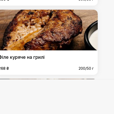
Філе куряче на грилі
268 ₴
200/50 г
 яловичини
,
Шашлик з курки
,
Форель на грилі
,
Раки з
 власного виробництва з баранини (за 100 г)