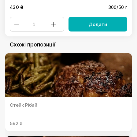
430 ₴
300/50 г
Додати
Схожі пропозиції
Стейк Рібай
592 ₴