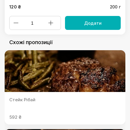
120 ₴
200 г
Додати
Схожі пропозиції
Стейк Рібай
592 ₴