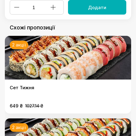
Додати
Схожі пропозиції
2 акції
Сет Тижня
649 ₴
1027.14 ₴
2 акції