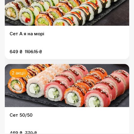
Сет А я на морі
649 ₴
1106.15 ₴
2 акції
Сет 50/50
469 ₴
770 ₴