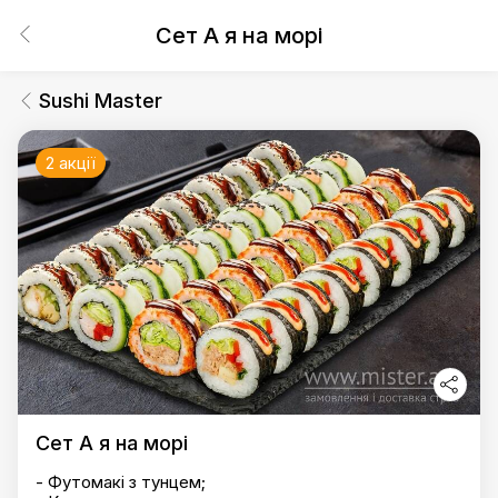
Сет А я на морі
Sushi Master
2 акції
Сет А я на морі
- Футомакі з тунцем;