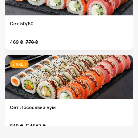
Сет 50/50
469 ₴
770 ₴
2 акції
Сет Лососевий Бум
849 ₴
1246.67 ₴