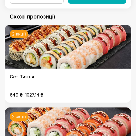
Схожі пропозиції
2 акції
Сет Тижня
649 ₴
1027.14 ₴
2 акції