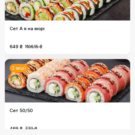
Сет А я на морі
649 ₴
1106.15 ₴
2 акції
Сет 50/50
469 ₴
770 ₴