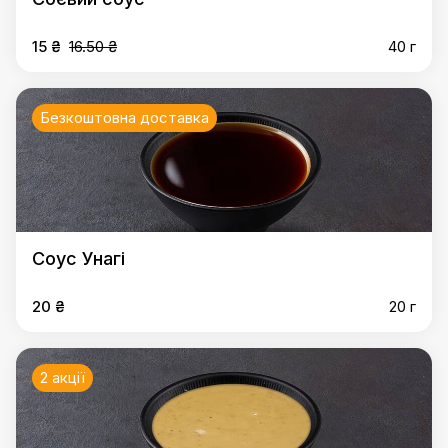
15 ₴
16.50 ₴
40 г
Безкоштовна доставка
Соус Унагі
20 ₴
20 г
2 акції