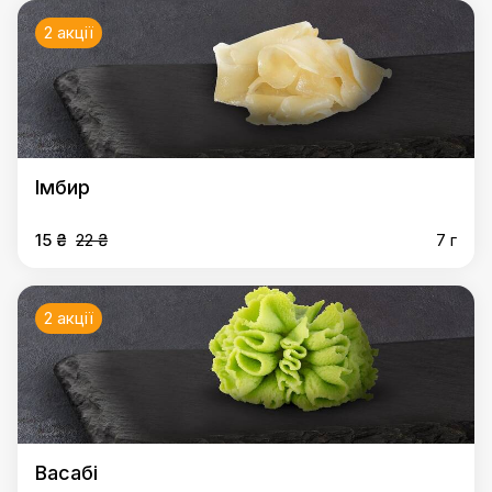
2 акції
Імбир
15 ₴
22 ₴
7 г
2 акції
Васабі