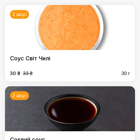
2 акції
Соус Світ Чилі
30 ₴
33 ₴
30 г
2 акції
Соєвий соус