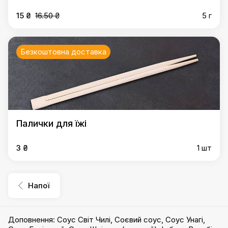
15 ₴
16.50 ₴
5 г
Безкоштовна доставка
Палички для їжі
3 ₴
1 шт
Напої
Доповнення
:
Соус Світ Чилі
,
Соєвий соус
,
Соус Унагі
,