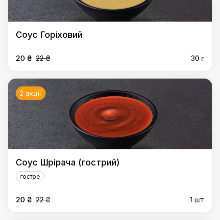
Соус Горіховий
20 ₴
22 ₴
30 г
2 акції
Соус Шрірача (гострий)
гостре
20 ₴
22 ₴
1 шт