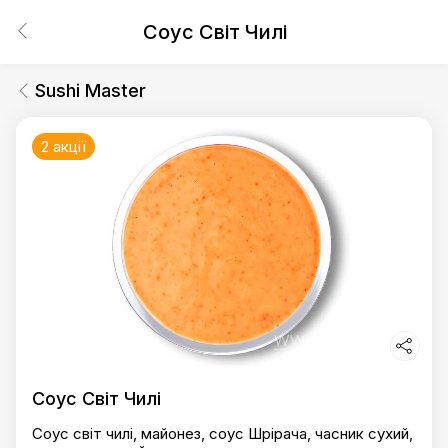
Соус Світ Чилі
Sushi Master
2 акції
Соус Світ Чилі
Соус світ чилі, майонез, соус Шрірача, часник сухий,