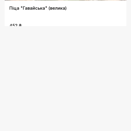
Піца "Гавайська" (велика)
452 ₴
Піца "Європейська" (велика)
419 ₴