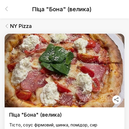
Піца "Бона" (велика)
NY Pizza
Піца "Бона" (велика)
Тісто, соус фірмовий, шинка, помідор, сир