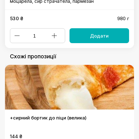
моцарела, сир страчатела, пармезан
530 ₴
980 г
Додати
Схожі пропозиції
+сирний бортик до піци (велика)
144 ₴