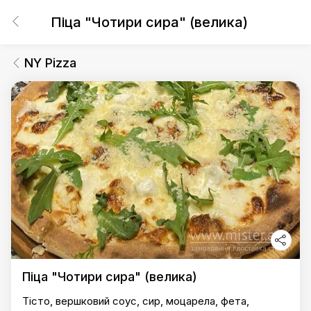
Піца "Чотири сира" (велика)
NY Pizza
Піца "Чотири сира" (велика)
Тісто, вершковий соус, сир, моцарела, фета,