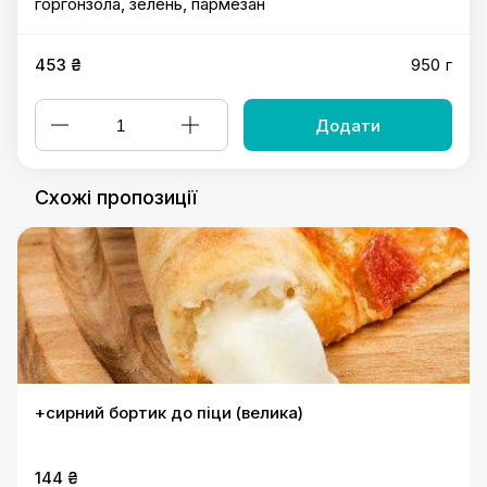
горгонзола, зелень, пармезан
453 ₴
950 г
Додати
Схожі пропозиції
+сирний бортик до піци (велика)
144 ₴