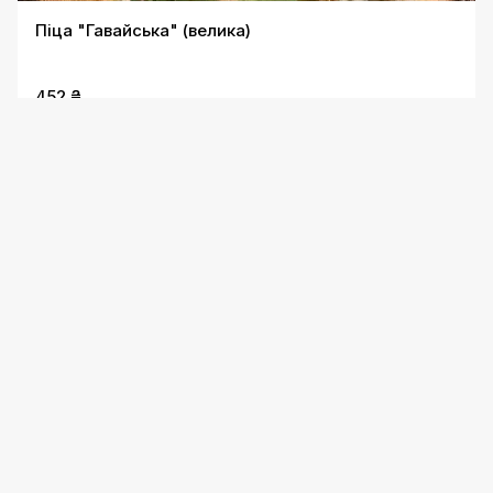
Піца "Гавайська" (велика)
452 ₴
Піца "Європейська" (велика)
419 ₴