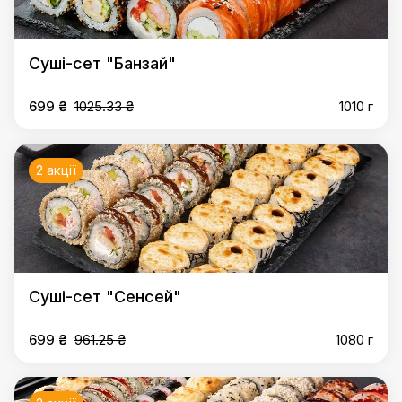
Суші-сет "Банзай"
699 ₴
1025.33 ₴
1010 г
2 акції
Суші-сет "Сенсей"
699 ₴
961.25 ₴
1080 г