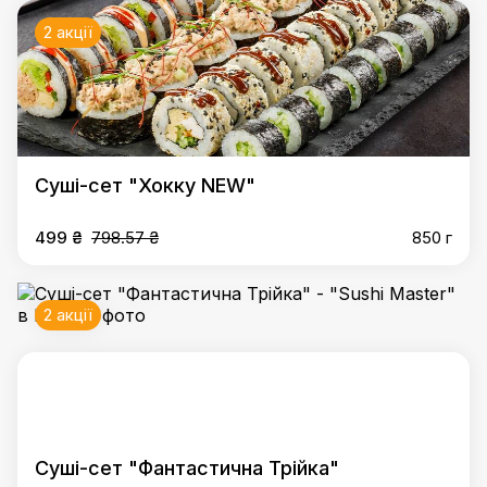
2 акції
Суші-сет "Хокку NEW"
499 ₴
798.57 ₴
850 г
2 акції
Суші-сет "Фантастична Трійка"