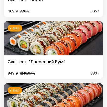
469 ₴
770 ₴
665 г
2 акції
Суші-сет "Лососевий Бум"
849 ₴
1246.67 ₴
880 г
2 акції