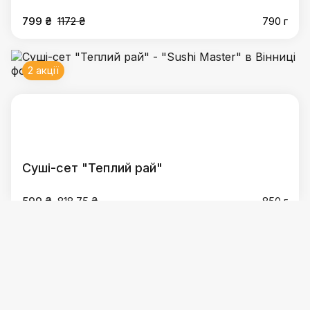
799 ₴
1172 ₴
790 г
2 акції
Суші-сет "Теплий рай"
599 ₴
818.75 ₴
850 г
2 акції