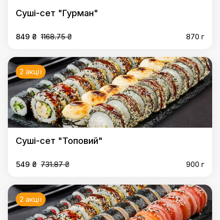
Суші-сет "Гурман"
849 ₴
1168.75 ₴
870 г
2 акції
Суші-сет "Топовий"
549 ₴
731.87 ₴
900 г
2 акції