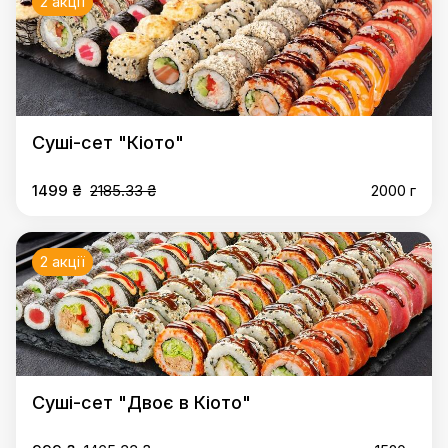
2 акції
Суші-сет "Кіото"
1499 ₴
2185.33 ₴
2000 г
2 акції
Суші-сет "Двоє в Кіото"