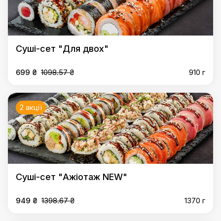
Суші-сет "Для двох"
699 ₴
1098.57 ₴
910 г
2 акції
Суші-сет "Ажіотаж NEW"
949 ₴
1398.67 ₴
1370 г