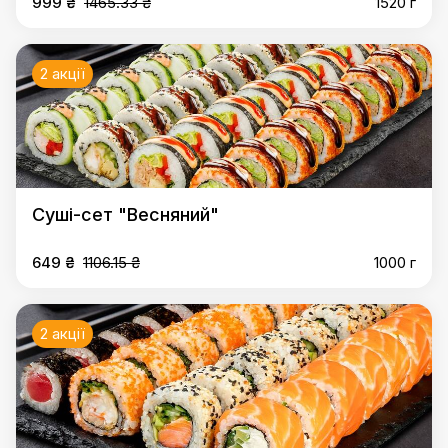
999 ₴
1465.33 ₴
1520 г
2 акції
Суші-сет "Весняний"
649 ₴
1106.15 ₴
1000 г
2 акції