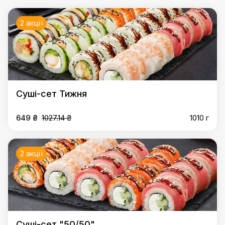
2 акції
Суші-сет Тижня
649 ₴
1027.14 ₴
1010 г
2 акції
Суші-сет "50/50"