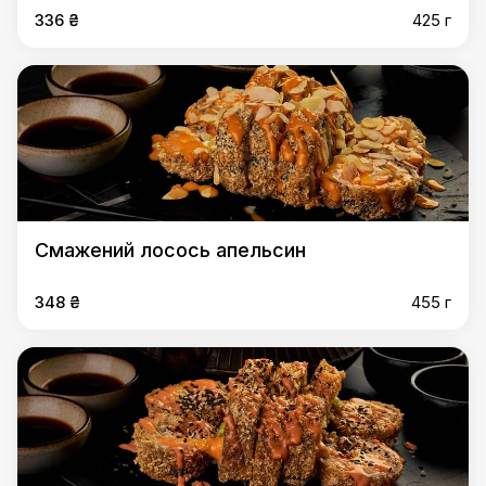
336 ₴
425 г
Смажений лосось апельсин
348 ₴
455 г