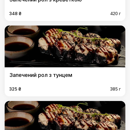
348 ₴
420 г
Запечений рол з тунцем
325 ₴
385 г