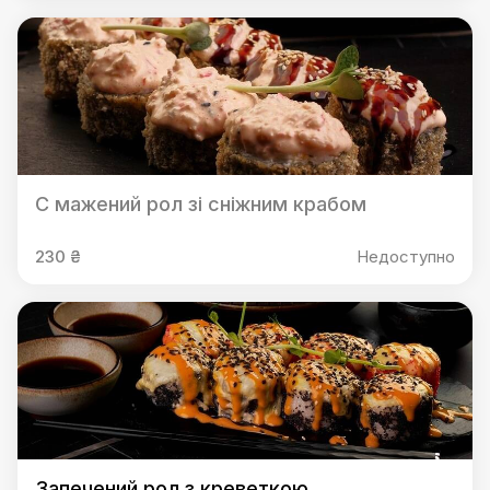
С мажений рол зі сніжним крабом
230 ₴
Недоступно
Запечений рол з креветкою