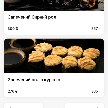
Запечений Сирний рол
300 ₴
357 г
Запечений рол з куркою
276 ₴
365 г