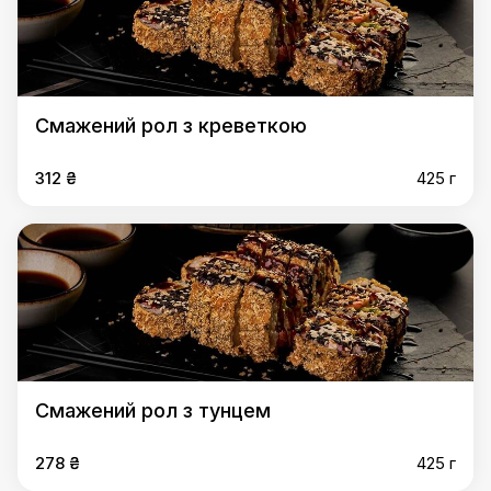
Смажений рол з креветкою
312 ₴
425 г
Смажений рол з тунцем
278 ₴
425 г