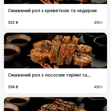
Смажений рол з креветкою та чедером
333 ₴
450 г
Смажений рол з лососем теріякі та
чедером
356 ₴
450 г