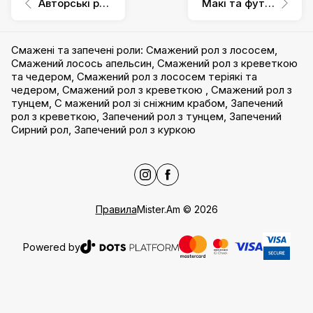
Авторські роли
Макі та футомакі
Смажені та запечені роли
:
Смажений рол з лососем
,
Смажений лосось апельсин
,
Смажений рол з креветкою
та чедером
,
Смажений рол з лососем теріякі та
чедером
,
Смажений рол з креветкою
,
Смажений рол з
тунцем
,
С мажений рол зі сніжним крабом
,
Запечений
рол з креветкою
,
Запечений рол з тунцем
,
Запечений
Сирний рол
,
Запечений рол з куркою
Правила
Mister.Am
©
2026
Powered by