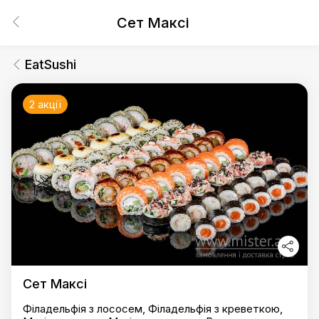
Сет Максі
EatSushi
2 акції
Сет Максі
Філадельфія з лососем, Філадельфія з креветкою,