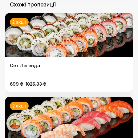
Схожі пропозиції
2 акції
Сет Легенда
699 ₴
1025.33 ₴
2 акції