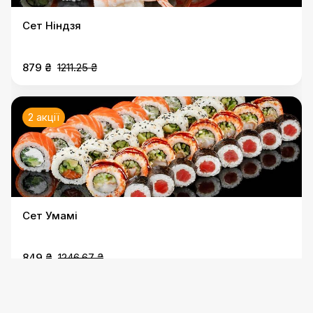
Сет Ніндзя
879 ₴
1211.25 ₴
2 акції
Сет Умамі
849 ₴
1246.67 ₴
2 акції