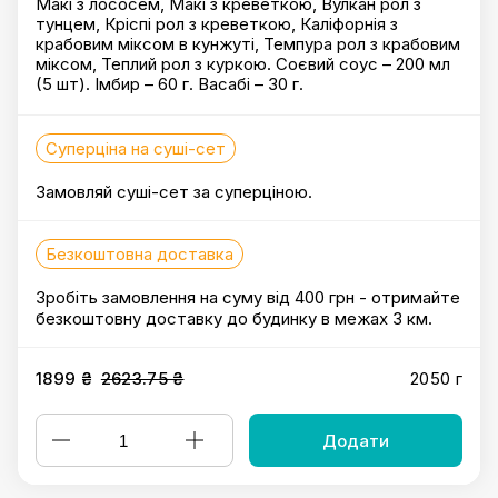
Макі з лососем, Макі з креветкою, Вулкан рол з
тунцем, Кріспі рол з креветкою, Каліфорнія з
крабовим міксом в кунжуті, Темпура рол з крабовим
міксом, Теплий рол з куркою. Соєвий соус – 200 мл
(5 шт). Імбир – 60 г. Васабі – 30 г.
Суперціна на суші-сет
Замовляй суші-сет за суперціною.
Безкоштовна доставка
Зробіть замовлення на суму від 400 грн - отримайте
безкоштовну доставку до будинку в межах 3 км.
1899 ₴
2623.75 ₴
2050 г
Додати