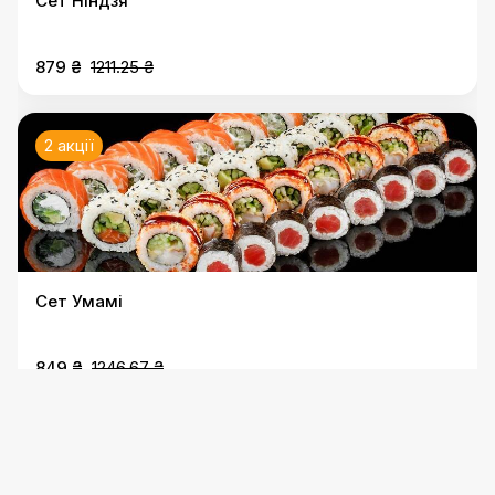
Сет Ніндзя
879 ₴
1211.25 ₴
2 акції
Сет Умамі
849 ₴
1246.67 ₴
2 акції