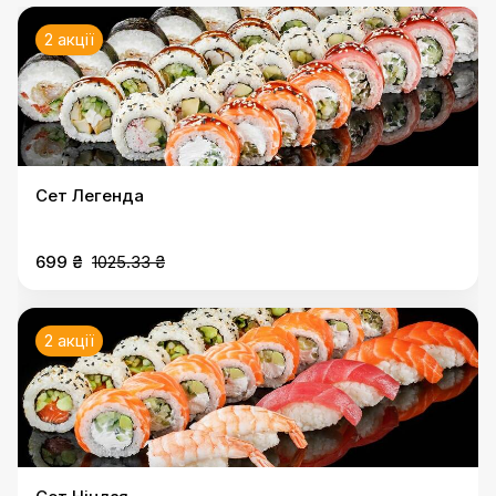
2 акції
Сет Легенда
699 ₴
1025.33 ₴
2 акції