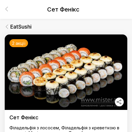
Сет Фенікс
EatSushi
2 акції
Сет Фенікс
Філадельфія з лососем, Філадельфія з креветкою в