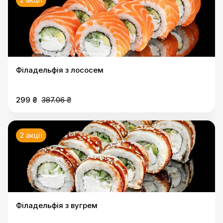
Філадельфія з лососем
299 ₴
387.06 ₴
2 акції
Філадельфія з вугрем