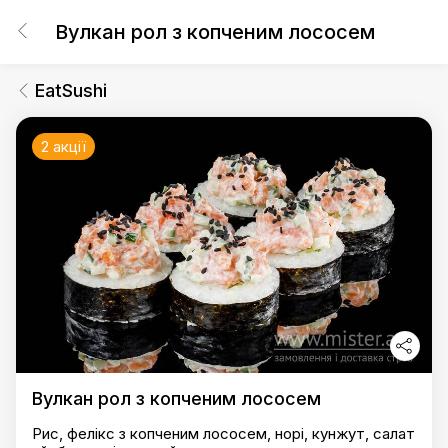
Вулкан рол з копченим лососем
EatSushi
2 акції
Вулкан рол з копченим лососем
Рис, фелікс з копченим лососем, норі, кунжут, салат