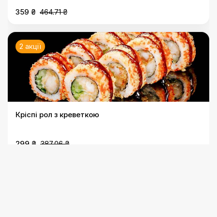
359 ₴
464.71 ₴
2 акції
Кріспі рол з креветкою
299 ₴
387.06 ₴
2 акції