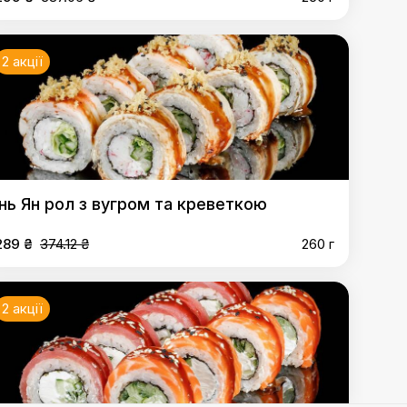
2 акції
Інь Ян рол з вугром та креветкою
289 ₴
374.12 ₴
260 г
2 акції