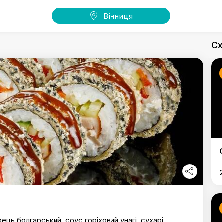
Вінниця
Сх
рець болгарський, соус горіховий унагі, сухарі