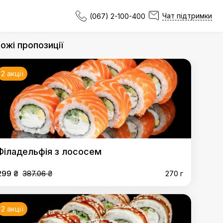
Чат підтримки
(067) 2-100-400
ожі пропозиції
2 акції
Філадельфія з лососем
299 ₴
387.06 ₴
270 г
2 акції