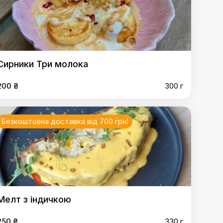
Сирники Три молока
200 ₴
300 г
Безкоштовна доставка від 700 грн!
Мелт з індичкою
250 ₴
330 г