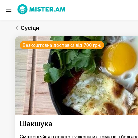
Сусіди
Сніданки (до 20:00)
Сусіди
Безкоштовна доставка від 700 грн!
Сусіди
Шакшука
Смажені яйця в соусі з тушкованих томатів з болга