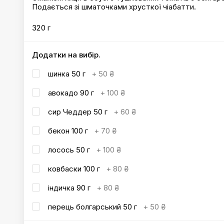
Подається зі шматочками хрусткої чіабатти.
320 г
Додатки на вибір.
шинка 50 г
+
50 ₴
авокадо 90 г
+
100 ₴
сир Чеддер 50 г
+
60 ₴
бекон 100 г
+
70 ₴
лосось 50 г
+
100 ₴
ковбаски 100 г
+
80 ₴
індичка 90 г
+
80 ₴
перець болгарський 50 г
+
50 ₴