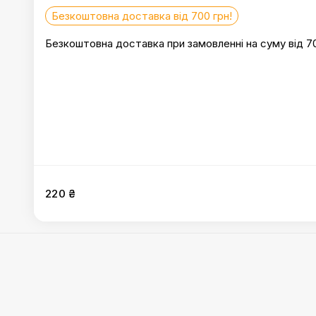
Безкоштовна доставка від 700 грн!
Безкоштовна доставка при замовленні на суму від 7
220 ₴
Сніданки (до 20:00)
:
Ліниві вареники з вишнею
,
Сирники
Млинці креп сюзетт
,
Млинці з полуничним та вершков
трюфелем та грибами
,
Сендвіч з томленою телятино