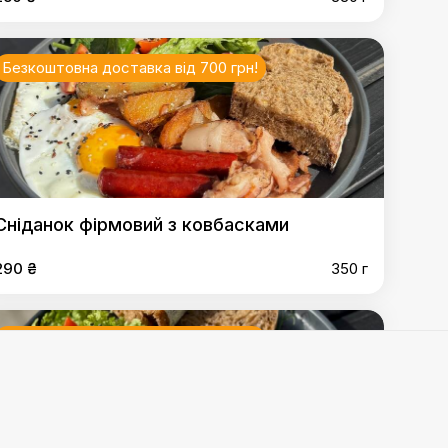
Безкоштовна доставка від 700 грн!
Сніданок фірмовий з ковбасками
290 ₴
350 г
Безкоштовна доставка від 700 грн!
ми
,
Скрембл з лососем
,
Авокадо тост з яйцем пашот
,
олоні сирники з в`яленими томатами
,
Солона вівсянка з