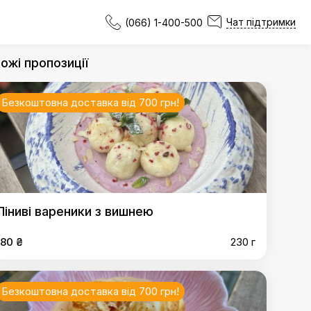
Чат підтримки
(066) 1-400-500
ожі пропозиції
Безкоштовна доставка від 700 грн!
Ліниві вареники з вишнею
180 ₴
230 г
Безкоштовна доставка від 700 грн!