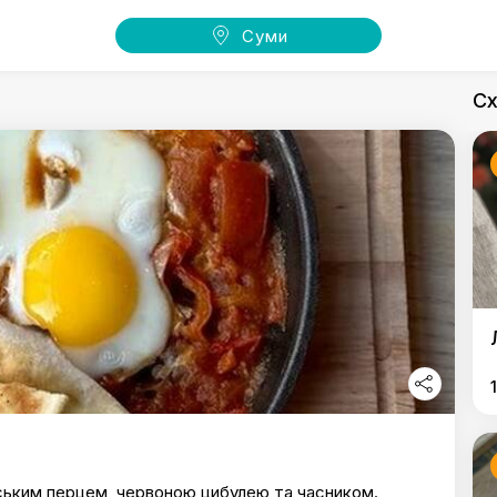
Суми
Сх
рським перцем, червоною цибулею та часником.