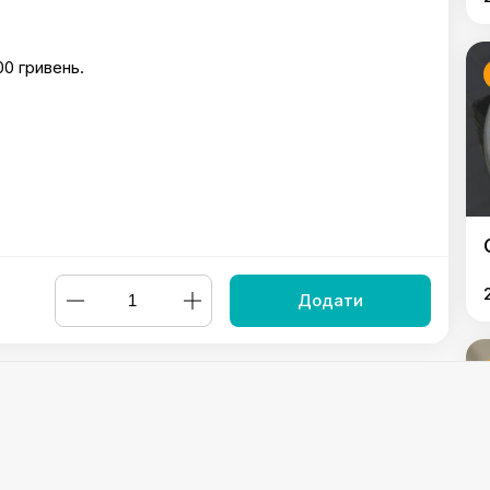
00 гривень.
Додати
 Три молока
,
Мелт з індичкою
,
Сніданок фірмовий з ковбаска
им соусом
,
Сирники з полуницею
,
Оладки з цукіні з лососем
,
С
ю