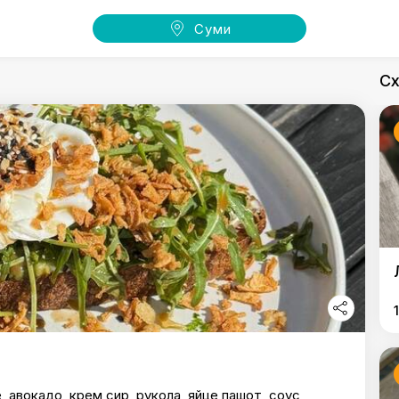
Суми
Сх
 авокадо, крем сир, рукола, яйце пашот, соус