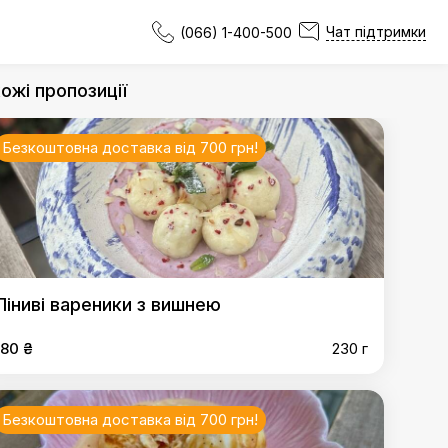
Чат підтримки
(066) 1-400-500
ожі пропозиції
Безкоштовна доставка від 700 грн!
Ліниві вареники з вишнею
180 ₴
230 г
Безкоштовна доставка від 700 грн!