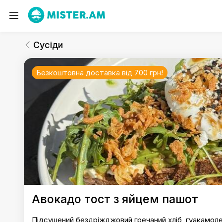
Сусіди
Сніданки (до 20:00)
Сусіди
Безкоштовна доставка від 700 грн!
Сусіди
Авокадо тост з яйцем пашот
Підсушений бездріжджовий гречаний хліб, гуакамоле,