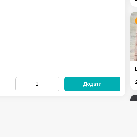
Додати
 Три молока
,
Мелт з індичкою
,
Шакшука
,
Сніданок фірмовий з
 полуницею
,
Оладки з цукіні з лососем
,
Солоні сирники з в`ял