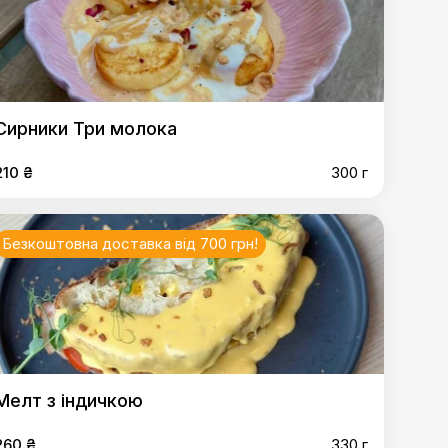
Сирники Три молока
210 ₴
300 г
Безкоштовна доставка від 700 грн!
Мелт з індичкою
260 ₴
330 г