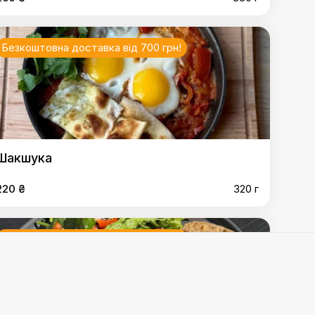
Безкоштовна доставка від 700 грн!
Шакшука
220 ₴
320 г
Безкоштовна доставка від 700 грн!
 ковбасками
,
Скрембл з лососем
,
Млинці креп сюзетт
,
еними томатами
,
Солона вівсянка з трюфелем та