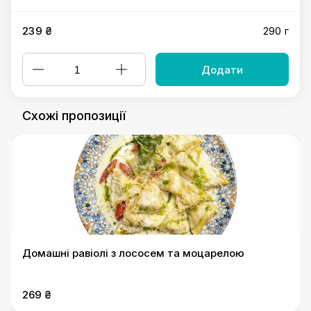
239 ₴
290 г
Додати
Схожі пропозиції
Домашні равіолі з лососем та моцарелою
269 ₴