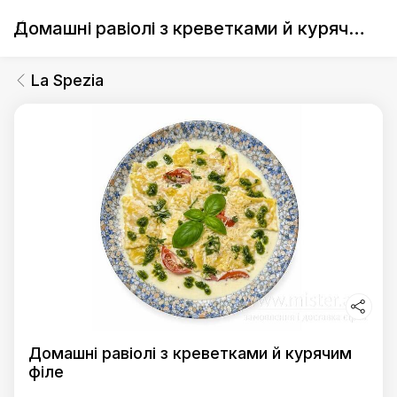
Домашні равіолі з креветками й курячим філе
La Spezia
Домашні равіолі з креветками й курячим
філе